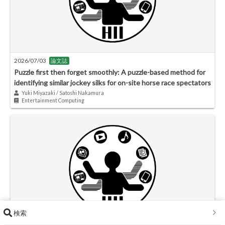
2026/07/03
論文誌
Puzzle first then forget smoothly: A puzzle-based method for
identifying similar jockey silks for on-site horse race spectators
Yuki Miyazaki / Satoshi Nakamura
Entertainment Computing
検索