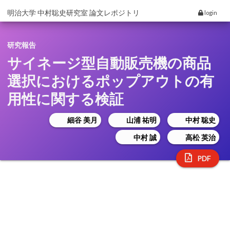
明治大学 中村聡史研究室 論文レポジトリ
login
研究報告
サイネージ型自動販売機の商品
選択におけるポップアウトの有
用性に関する検証
細谷 美月
山浦 祐明
中村 聡史
中村 誠
高松 英治
PDF