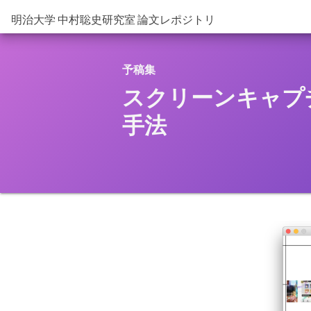
明治大学 中村聡史研究室 論文レポジトリ
予稿集
スクリーンキャプ
手法