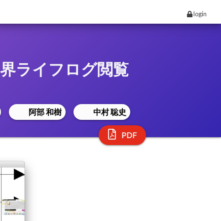
login
界ライフログ閲覧
阿部 和樹
中村 聡史
PDF