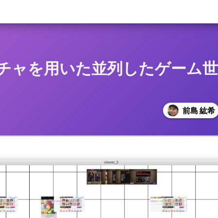
チャを用いた並列したゲーム世
前島 紘希