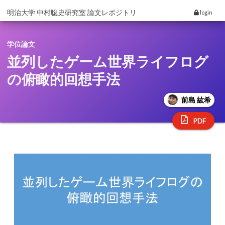
明治大学 中村聡史研究室 論文レポジトリ
login
学位論文
並列したゲーム世界ライフログ
の俯瞰的回想手法
前島 紘希
PDF