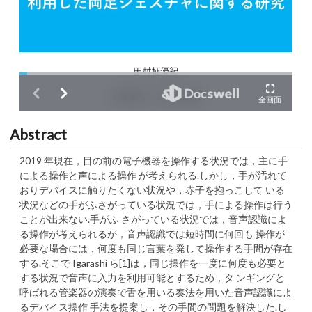
Abstract
2019 年現在，目の前の電子機器を操作する状況では，主に手
による操作と声による操作 が考えられる.しかし，手が汚れて
おりデバイスに触りたくない状況や，赤子を抱っこして いる
状況などの手がふさがっている状況では，手による操作は行う
ことが出来ない.手がふ さがっている状況では，音声認識によ
る操作が考えられるが，音声認識では短時間に何回も 操作が
必要な場合には，何度も同じ言葉を発して操作する手間が存在
する.そこで Igarashi ら[1]は，同じ操作を一度に何度も必要と
する状況で音声に入力を利用可能とするため，タ ンギングと
呼ばれる管楽器の演奏で舌を用いる奏法を用いた音声認識によ
るデバイス操作 手法を提案し，その手間の問題を解決した.し