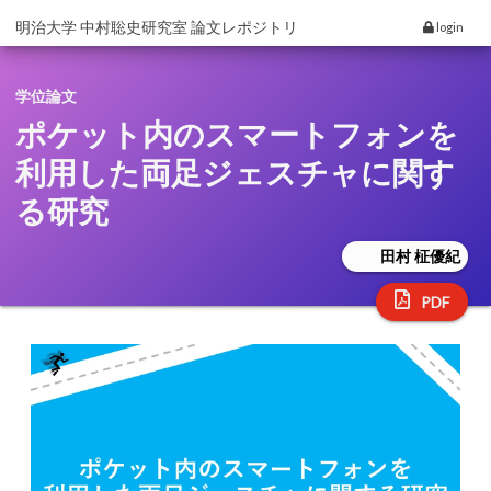
明治大学 中村聡史研究室 論文レポジトリ
login
学位論文
ポケット内のスマートフォンを
利用した両足ジェスチャに関す
る研究
田村 柾優紀
PDF