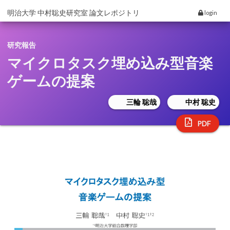
明治大学 中村聡史研究室 論文レポジトリ
login
研究報告
マイクロタスク埋め込み型音楽
ゲームの提案
三輪 聡哉
中村 聡史
PDF