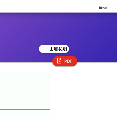
login
山浦 祐明
PDF