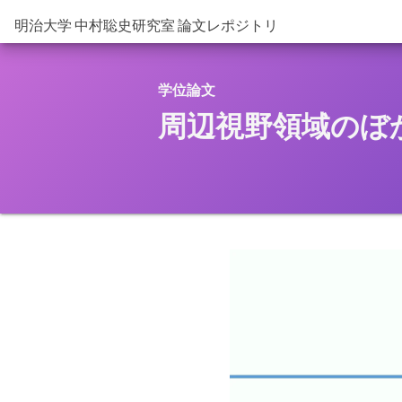
明治大学 中村聡史研究室 論文レポジトリ
学位論文
周辺視野領域のぼ