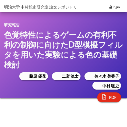
明治大学 中村聡史研究室 論文レポジトリ
login
研究報告
色覚特性によるゲームの有利不
利の制御に向けたD型模擬フィル
タを用いた実験による色の基礎
検討
藤原 優花
二宮 洸太
佐々木 美香子
中村 聡史
PDF