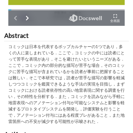
Abstract
コミックは日本を代表するポップカルチャーの1つであり，多
くの人に楽しまれている．ここで，コミックの中には読者にと
って苦手な表現があり，そこを避けたいというニーズがある．
ここで，コミック内の部分的な描写が苦手な場合，そのコミッ
クに苦手な描写が含まれているかを読者が事前に把握すること
は難しい．そこで本研究では，読者が苦手な描写の影響を軽減
しつつコミックを鑑賞できるような手法の実現を目指し，まず
コミックにおける読者依存性の高い地雷表現に関する調査を行
い，その特性を分析する．また，コミックを読みながら手軽に
地雷表現へのアノテーション付与が可能なシステムと影響を軽
減するプロトタイプシステムを開発し，評価実験を行うこと
で，アノテーション付与にはある程度ブレがあること，また地
雷箇所への不安が減少する可能性が示唆された．