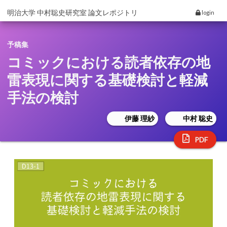
明治大学 中村聡史研究室 論文レポジトリ
login
予稿集
コミックにおける読者依存の地
雷表現に関する基礎検討と軽減
手法の検討
伊藤 理紗
中村 聡史
PDF