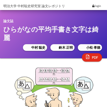
明治大学 中村聡史研究室 論文レポジトリ
login
論文誌
ひらがなの平均手書き文字は綺
麗
中村 聡史
鈴木 正明
小松 孝徳
PDF