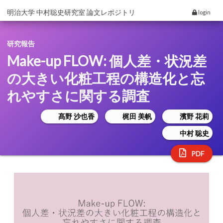
明治大学 中村聡史研究室 論文レポジトリ
login
研究報告
Make-up FLOW: 個人差・状況差
の大きい化粧工程の構造化と忘
れやすさに関する調査
髙野 沙也香
梶田 美帆
濱野 花莉
中村 聡史
PDF