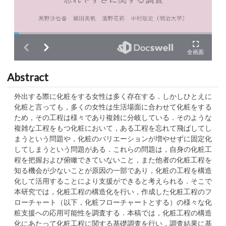
Abstract
外出する際に化粧をする女性は多く存在する．しかしひとえに
化粧と言っても，多くの女性は生活場面に合わせて化粧をする
ため，その工程は様々であり複雑に分岐している．そのような
複雑な工程をもつ化粧において，ある工程を忘れて飛ばしてし
まうという問題や，化粧のバリエーションが増やせずに固定化
してしまうという問題がある．これらの問題は，自身の化粧工
程を把握および俯瞰できていないこと，また他者の化粧工程を
知る機会が少ないことが原因の一部であり，化粧の工程を構造
化して活用することにより支援ができると考えられる．そこで
本研究では，化粧工程の構造化を行い，作成した化粧工程のフ
ローチャート（以下，化粧フローチャートとする）の様々な化
粧支援への応用可能性を調査する．本稿では，化粧工程の構造
化にあたって化粧工程に関する基礎調査を行い，調査結果に基