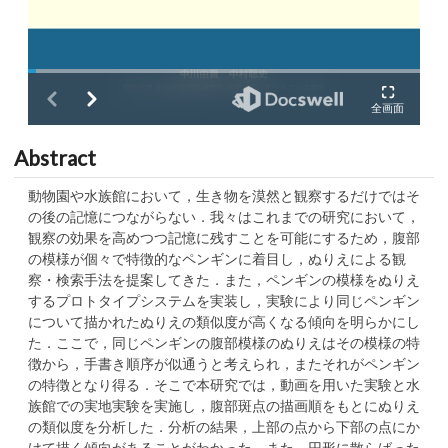
Abstract
動物園や水族館において，生き物を漠然と観察するだけではそ
の後の記憶につながらない．我々はこれまでの研究において，
観察の効果を高めつつ記憶に残すことを可能にするため，腹部
の模様が個々で特徴的なペンギンに着目し，ぬりえによる観
察・検索手法を提案してきた．また，ペンギンの模様をぬりえ
するプロトタイプシステムを実装し，実験により同じペンギン
について描かれたぬりえの類似度が高くなる傾向を明らかにし
た．ここで，同じペンギンの腹部模様のぬりえはその模様の特
徴から，手書き順序が似通うと考えられ，またそれがペンギン
の特徴となり得る．そこで本研究では，動画を用いた実験と水
族館での実地実験を実施し，腹部斑点の描画順をもとにぬりえ
の類似度を分析した．分析の結果，上部の点から下部の点にか
けて描く傾向があることがわかった．また，円形に散らばった