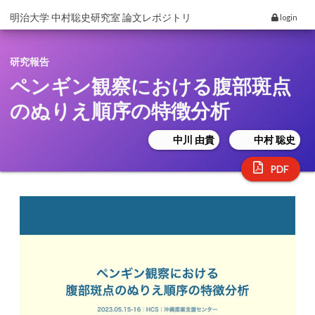
明治大学 中村聡史研究室 論文レポジトリ
login
研究報告
ペンギン観察における腹部斑点
のぬりえ順序の特徴分析
中川 由貴
中村 聡史
PDF