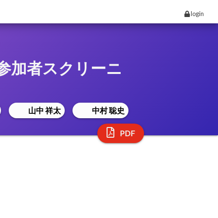
login
る参加者スクリーニ
山中 祥太
中村 聡史
PDF