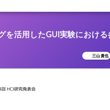
グを活用したGUI実験におけ
三山 貴也