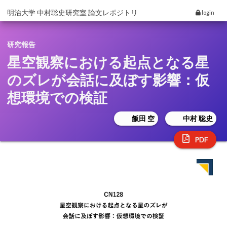
明治大学 中村聡史研究室 論文レポジトリ
login
研究報告
星空観察における起点となる星
のズレが会話に及ぼす影響：仮
想環境での検証
飯田 空
中村 聡史
PDF