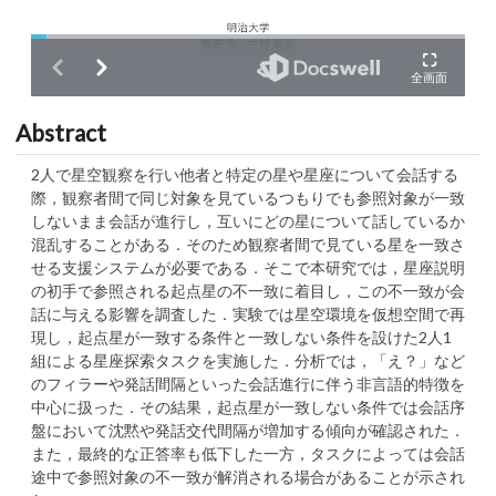
Abstract
2人で星空観察を行い他者と特定の星や星座について会話する
際，観察者間で同じ対象を見ているつもりでも参照対象が一致
しないまま会話が進行し，互いにどの星について話しているか
混乱することがある．そのため観察者間で見ている星を一致さ
せる支援システムが必要である．そこで本研究では，星座説明
の初手で参照される起点星の不一致に着目し，この不一致が会
話に与える影響を調査した．実験では星空環境を仮想空間で再
現し，起点星が一致する条件と一致しない条件を設けた2人1
組による星座探索タスクを実施した．分析では，「え？」など
のフィラーや発話間隔といった会話進行に伴う非言語的特徴を
中心に扱った．その結果，起点星が一致しない条件では会話序
盤において沈黙や発話交代間隔が増加する傾向が確認された．
また，最終的な正答率も低下した一方，タスクによっては会話
途中で参照対象の不一致が解消される場合があることが示され