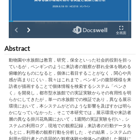
Abstract
動物園や水族館は教育，研究，保全といった社会的役割を担っ
ているが，ペンギンのように来訪者の観察が群れ全体を眺める
俯瞰的なものになると，個体に着目することがなく，関心や共
感が高まりにくい．我々はこれまで，ペンギンの腹部模様を来
訪者が描画することで個体情報を検索するシステム「ペンさ
く」を開発し，都市型水族館での実証実験からその有用性を明
らかにしてきたが，単一の水族館での検証であり，異なる展示
環境において，本システムがどのような影響を及ぼすかは明ら
かになっていなかった．そこで本研究では，展示環境や来訪者
層の異なる掛川花鳥園において，1週間の実証実験を行い，シ
ステムの利用ログ，現地での観察記録，来訪者の行動データを
もとに，利用者の観察行動を分析した．その結果，システムの
利用が同行者との共同的な観察体験や個体への継続した興味に