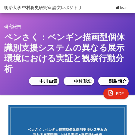
明治大学 中村聡史研究室 論文レポジトリ
login
研究報告
ペンさく：ペンギン描画型個体
識別支援システムの異なる展示
環境における実証と観察行動分
析
中川 由貴
中村 聡史
副島 慎介
PDF