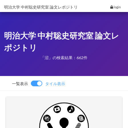
明治大学 中村聡史研究室 論文レポジトリ
login
明治大学 中村聡史研究室 論文レ
ポジトリ
「沼」の検索結果：662件
一覧表示
タイル表示