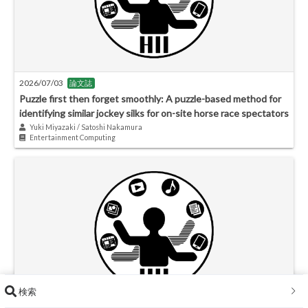
2026/07/03
論文誌
Puzzle first then forget smoothly: A puzzle-based method for
identifying similar jockey silks for on-site horse race spectators
Yuki Miyazaki / Satoshi Nakamura
Entertainment Computing
検索