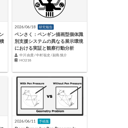
2026/06/18
研究報告
ン
ペンさく：ペンギン描画型個体識
積
別支援システムの異なる展示環境
における実証と観察行動分析
中川 由貴 / 中村 聡史 / 副島 慎介
HCI218
2026/06/11
予稿集