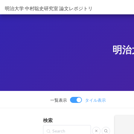
明治大学 中村聡史研究室 論文レポジトリ
明治
一覧表示
タイル表示
検索