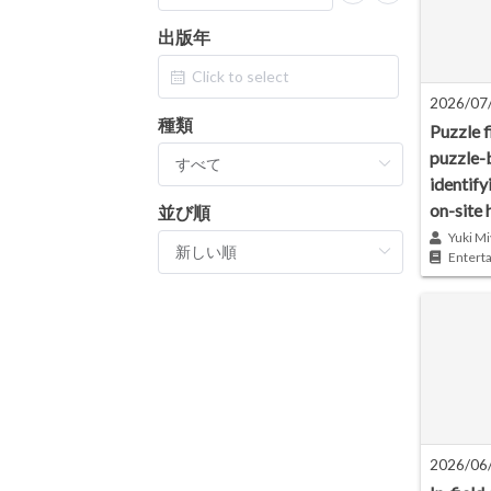
出版年
2026/07
種類
Puzzle f
puzzle-
identify
on-site 
並び順
Yuki Mi
Entert
2026/06