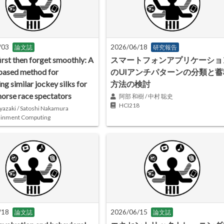
/03
2026/06/18
論文誌
研究報告
irst then forget smoothly: A
スマートフォンアプリケーショ
based method for
のUIアンチパターンの分類と蓄
ing similar jockey silks for
方法の検討
horse race spectators
阿部 和樹 / 中村 聡史
HCI218
yazaki / Satoshi Nakamura
ainment Computing
/18
2026/06/15
論文誌
論文誌