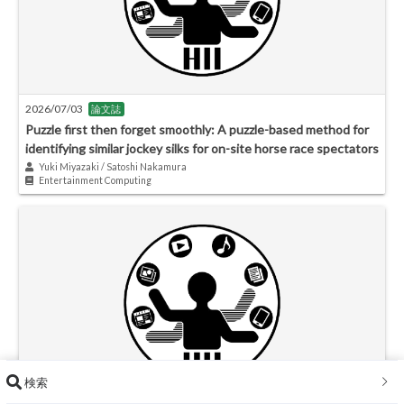
2026/07/03
論文誌
Puzzle first then forget smoothly: A puzzle-based method for
identifying similar jockey silks for on-site horse race spectators
Yuki Miyazaki / Satoshi Nakamura
Entertainment Computing
検索