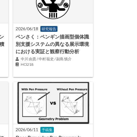
2026/06/18
研究報告
ン
ペンさく：ペンギン描画型個体識
積
別支援システムの異なる展示環境
における実証と観察行動分析
中川 由貴 / 中村 聡史 / 副島 慎介
HCI218
2026/06/11
予稿集