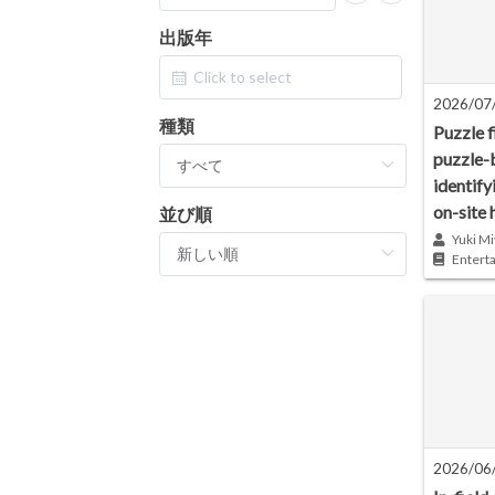
出版年
2026/07
種類
Puzzle f
puzzle-
identify
on-site 
並び順
Yuki Mi
Entert
2026/06