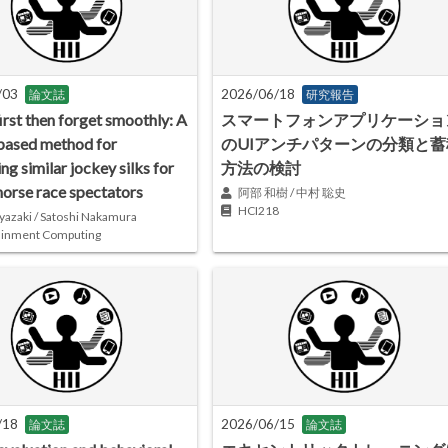
/03
2026/06/18
論文誌
研究報告
irst then forget smoothly: A
スマートフォンアプリケーショ
based method for
のUIアンチパターンの分類と蓄
ing similar jockey silks for
方法の検討
horse race spectators
阿部 和樹 / 中村 聡史
HCI218
yazaki / Satoshi Nakamura
ainment Computing
/18
2026/06/15
論文誌
論文誌