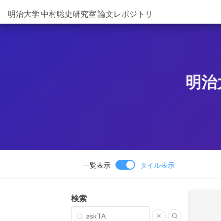
明治大学 中村聡史研究室 論文レポジトリ
明治
一覧表示
タイル表示
検索