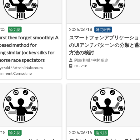
/03
2026/06/18
論文誌
研究報告
irst then forget smoothly: A
スマートフォンアプリケーショ
based method for
のUIアンチパターンの分類と蓄
ing similar jockey silks for
方法の検討
horse race spectators
阿部 和樹 / 中村 聡史
HCI218
yazaki / Satoshi Nakamura
ainment Computing
/18
2026/06/15
論文誌
論文誌