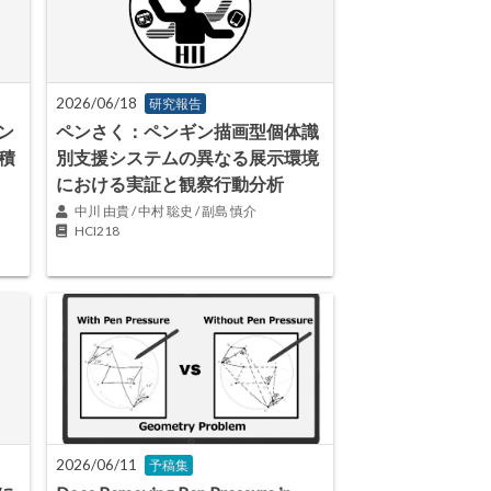
2026/06/18
研究報告
ン
ペンさく：ペンギン描画型個体識
積
別支援システムの異なる展示環境
における実証と観察行動分析
中川 由貴 / 中村 聡史 / 副島 慎介
HCI218
2026/06/11
予稿集