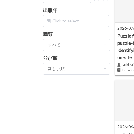
出版年
2026/07
種類
Puzzle f
puzzle-
identify
on-site 
並び順
Yuki Mi
Entert
2026/06