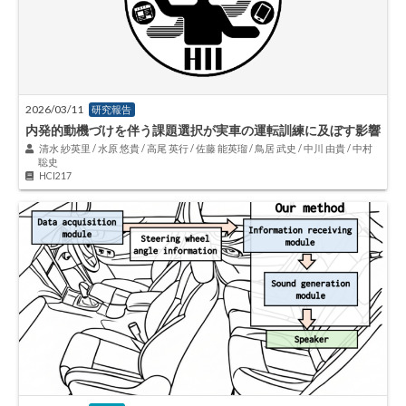
2026/03/11
研究報告
内発的動機づけを伴う課題選択が実車の運転訓練に及ぼす影響
清水 紗英里 / 水原 悠貴 / 高尾 英行 / 佐藤 能英瑠 / 鳥居 武史 / 中川 由貴 / 中村
聡史
HCI217