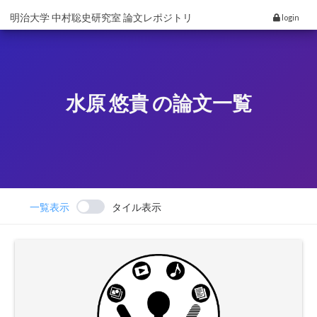
明治大学 中村聡史研究室 論文レポジトリ
login
水原 悠貴 の論文一覧
一覧表示
タイル表示