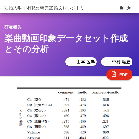
明治大学 中村聡史研究室 論文レポジトリ
login
研究報告
楽曲動画印象データセット作成
とその分析
山本 岳洋
中村 聡史
PDF