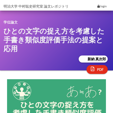
明治大学 中村聡史研究室 論文レポジトリ
login
学位論文
ひとの文字の捉え方を考慮した
手書き類似度評価手法の提案と
応用
新納 真次郎
PDF