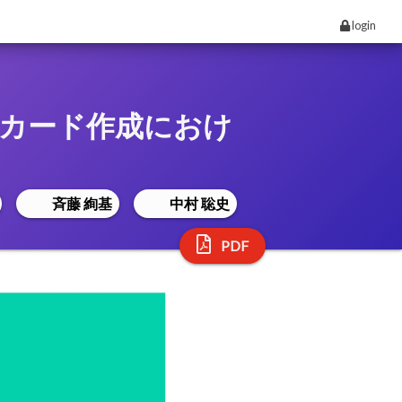
login
カード作成におけ
斉藤 絢基
中村 聡史
PDF