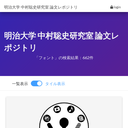
明治大学 中村聡史研究室 論文レポジトリ
login
明治大学 中村聡史研究室 論文レ
ポジトリ
「フォント」の検索結果：662件
一覧表示
タイル表示