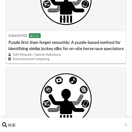
2026/07/03
論文誌
Puzzle first then forget smoothly: A puzzle-based method for
identifying similar jockey silks for on-site horse race spectators
Yuki Miyazaki / Satoshi Nakamura
Entertainment Computing
検索