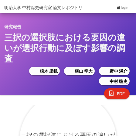
明治大学 中村聡史研究室 論文レポジトリ
login
研究報告
三択の選択肢における要因の違
いが選択行動に及ぼす影響の調
査
植木 里帆
横山 幸大
野中 滉介
中村 聡史
PDF