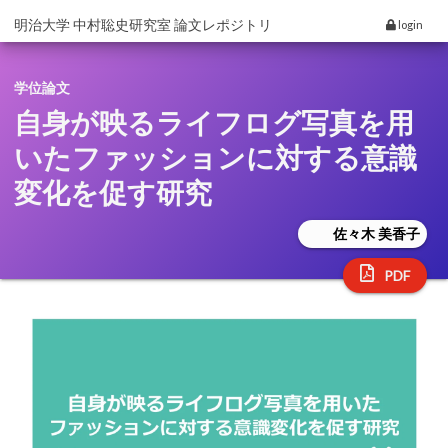
明治大学 中村聡史研究室 論文レポジトリ
login
学位論文
⾃⾝が映るライフログ写真を⽤
いたファッションに対する意識
変化を促す研究
佐々木 美香子
PDF