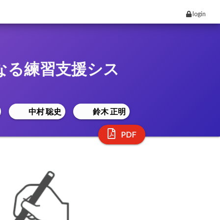
login
たくなる練習支援シス
中村 聡史
鈴木 正明
PDF