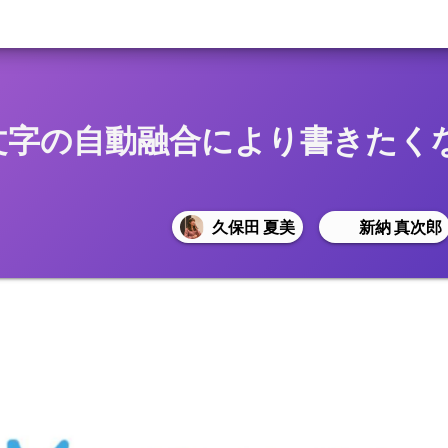
 手書き文字の自動融合により書き
久保田 夏美
新納 真次郎