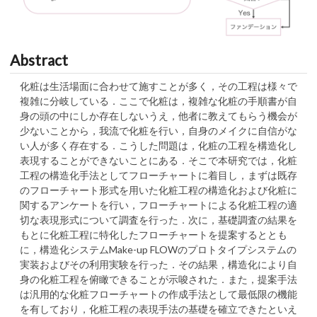
Abstract
化粧は生活場面に合わせて施すことが多く，その工程は様々で
複雑に分岐している．ここで化粧は，複雑な化粧の手順書が自
身の頭の中にしか存在しないうえ，他者に教えてもらう機会が
少ないことから，我流で化粧を行い，自身のメイクに自信がな
い人が多く存在する．こうした問題は，化粧の工程を構造化し
表現することができないことにある．そこで本研究では，化粧
工程の構造化手法としてフローチャートに着目し，まずは既存
のフローチャート形式を用いた化粧工程の構造化および化粧に
関するアンケートを行い，フローチャートによる化粧工程の適
切な表現形式について調査を行った．次に，基礎調査の結果を
もとに化粧工程に特化したフローチャートを提案するととも
に，構造化システムMake-up FLOWのプロトタイプシステムの
実装およびその利用実験を行った．その結果，構造化により自
身の化粧工程を俯瞰できることが示唆された．また，提案手法
は汎用的な化粧フローチャートの作成手法として最低限の機能
を有しており，化粧工程の表現手法の基礎を確立できたといえ