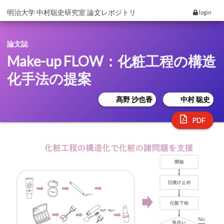
明治大学 中村聡史研究室 論文レポジトリ
login
論文誌
Make-up FLOW：化粧工程の構造
化手法の提案
髙野 沙也香
中村 聡史
PDF