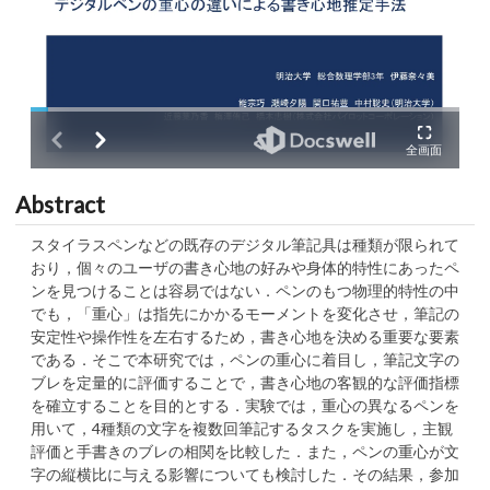
Abstract
スタイラスペンなどの既存のデジタル筆記具は種類が限られて
おり，個々のユーザの書き心地の好みや身体的特性にあったペ
ンを見つけることは容易ではない．ペンのもつ物理的特性の中
でも，「重心」は指先にかかるモーメントを変化させ，筆記の
安定性や操作性を左右するため，書き心地を決める重要な要素
である．そこで本研究では，ペンの重心に着目し，筆記文字の
ブレを定量的に評価することで，書き心地の客観的な評価指標
を確立することを目的とする．実験では，重心の異なるペンを
用いて，4種類の文字を複数回筆記するタスクを実施し，主観
評価と手書きのブレの相関を比較した．また，ペンの重心が文
字の縦横比に与える影響についても検討した．その結果，参加