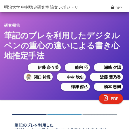
明治大学 中村聡史研究室 論文レポジトリ
login
研究報告
筆記のブレを利用したデジタル
ペンの重心の違いによる書き心
地推定手法
伊藤 奈々美
能宗 巧
瀬崎 夕陽
関口 祐豊
中村 聡史
近藤 葉乃香
梅澤 侑己
橋本 忠樹
PDF