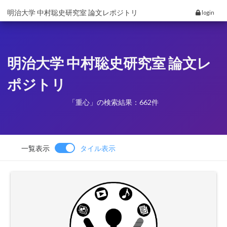
明治大学 中村聡史研究室 論文レポジトリ
login
明治大学 中村聡史研究室 論文レ
ポジトリ
「重心」の検索結果：662件
一覧表示
タイル表示