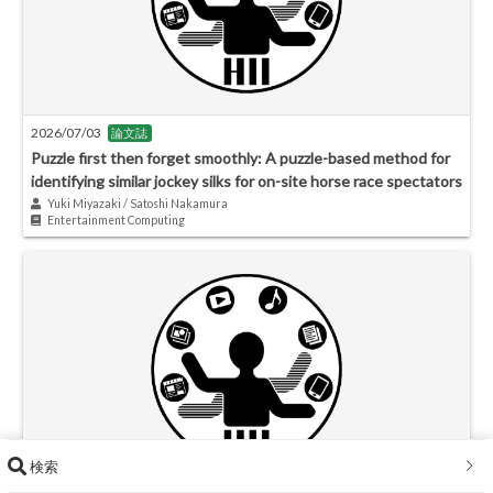
2026/07/03
論文誌
Puzzle first then forget smoothly: A puzzle-based method for
identifying similar jockey silks for on-site horse race spectators
Yuki Miyazaki / Satoshi Nakamura
Entertainment Computing
検索