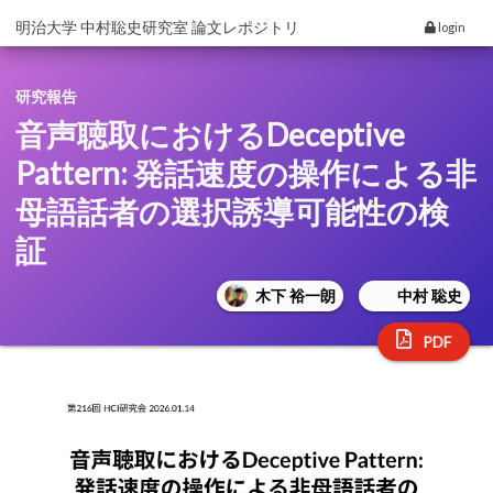
明治大学 中村聡史研究室 論文レポジトリ
login
研究報告
音声聴取におけるDeceptive
Pattern: 発話速度の操作による非
母語話者の選択誘導可能性の検
証
木下 裕一朗
中村 聡史
PDF