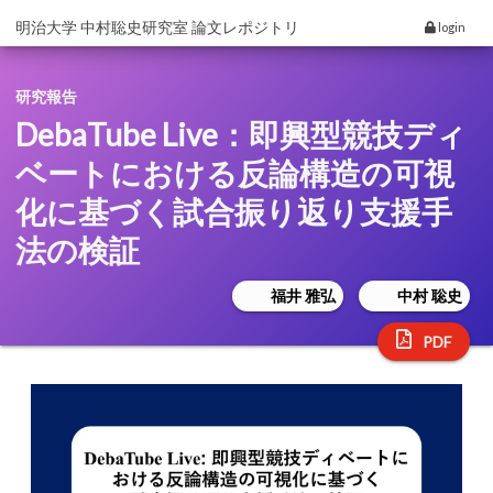
明治大学 中村聡史研究室 論文レポジトリ
login
研究報告
DebaTube Live：即興型競技ディ
ベートにおける反論構造の可視
化に基づく試合振り返り支援手
法の検証
福井 雅弘
中村 聡史
PDF