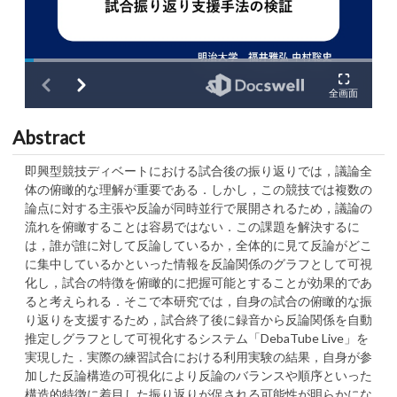
Abstract
即興型競技ディベートにおける試合後の振り返りでは，議論全
体の俯瞰的な理解が重要である．しかし，この競技では複数の
論点に対する主張や反論が同時並行で展開されるため，議論の
流れを俯瞰することは容易ではない．この課題を解決するに
は，誰が誰に対して反論しているか，全体的に見て反論がどこ
に集中しているかといった情報を反論関係のグラフとして可視
化し，試合の特徴を俯瞰的に把握可能とすることが効果的であ
ると考えられる．そこで本研究では，自身の試合の俯瞰的な振
り返りを支援するため，試合終了後に録音から反論関係を自動
推定しグラフとして可視化するシステム「DebaTube Live」を
実現した．実際の練習試合における利用実験の結果，自身が参
加した反論構造の可視化により反論のバランスや順序といった
構造的特徴に着目した振り返りが促される可能性が明らかにな