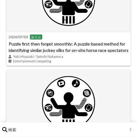
2026/07/03
論文誌
Puzzle first then forget smoothly: A puzzle-based method for
identifying similar jockey silks for on-site horse race spectators
Yuki Miyazaki / Satoshi Nakamura
Entertainment Computing
検索