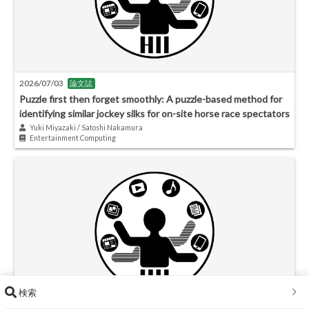
2026/07/03
論文誌
Puzzle first then forget smoothly: A puzzle-based method for
identifying similar jockey silks for on-site horse race spectators
Yuki Miyazaki / Satoshi Nakamura
Entertainment Computing
検索