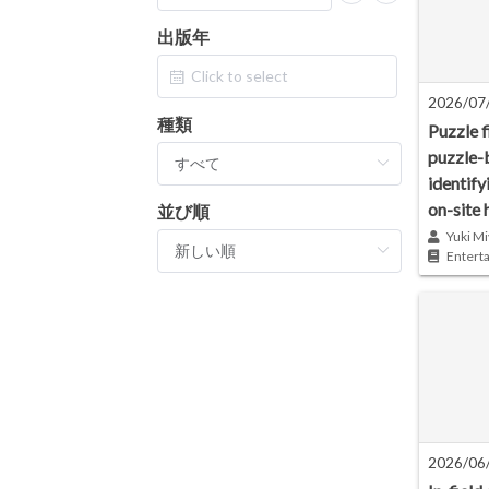
出版年
2026/07
種類
Puzzle f
puzzle-
identify
on-site 
並び順
Yuki Mi
Entert
2026/06