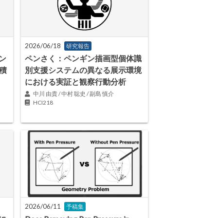
2026/06/18
研究報告
ン
ペンさく：ペンギン描画型個体識
積
別支援システムの異なる展示環境
における実証と観察行動分析
中川 由貴 / 中村 聡史 / 副島 慎介
HCI218
2026/06/11
予稿集