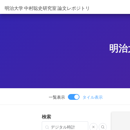
明治大学 中村聡史研究室 論文レポジトリ
明治
一覧表示
タイル表示
検索