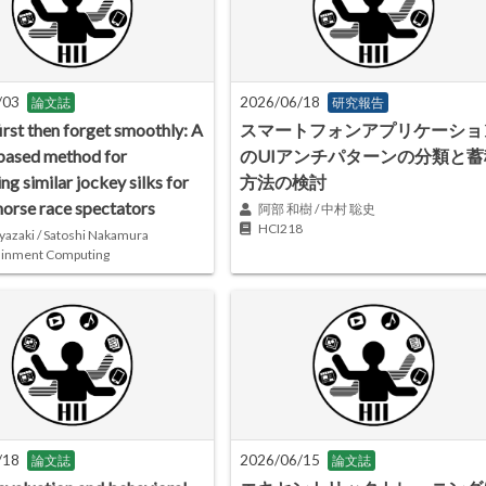
/03
2026/06/18
論文誌
研究報告
irst then forget smoothly: A
スマートフォンアプリケーショ
based method for
のUIアンチパターンの分類と蓄
ing similar jockey silks for
方法の検討
horse race spectators
阿部 和樹 / 中村 聡史
HCI218
yazaki / Satoshi Nakamura
ainment Computing
/18
2026/06/15
論文誌
論文誌