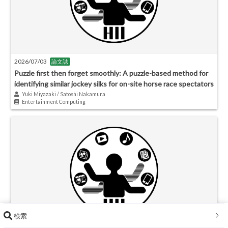
2026/07/03
論文誌
Puzzle first then forget smoothly: A puzzle-based method for
identifying similar jockey silks for on-site horse race spectators
Yuki Miyazaki / Satoshi Nakamura
Entertainment Computing
検索