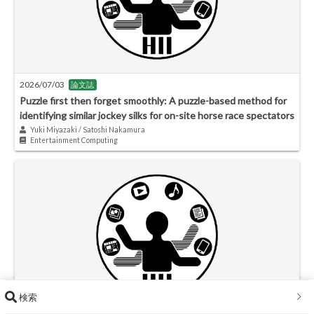
2026/07/03
論文誌
Puzzle first then forget smoothly: A puzzle-based method for
identifying similar jockey silks for on-site horse race spectators
Yuki Miyazaki / Satoshi Nakamura
Entertainment Computing
検索