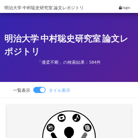
明治大学 中村聡史研究室 論文レポジトリ
login
明治大学 中村聡史研究室 論文レ
ポジトリ
「優柔不断」の検索結果：584件
一覧表示
タイル表示