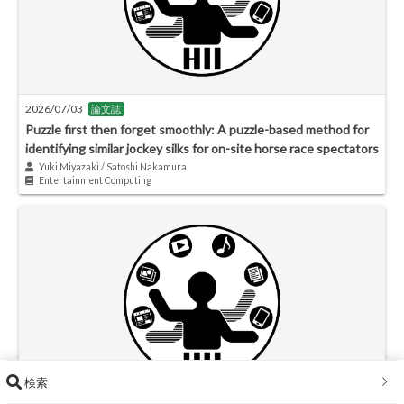
2026/07/03
論文誌
Puzzle first then forget smoothly: A puzzle-based method for
identifying similar jockey silks for on-site horse race spectators
Yuki Miyazaki / Satoshi Nakamura
Entertainment Computing
検索