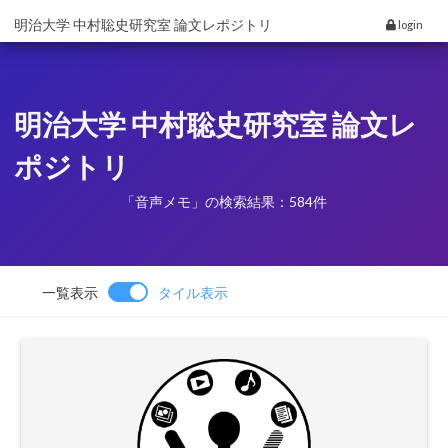
明治大学 中村聡史研究室 論文レポジトリ
login
明治大学 中村聡史研究室 論文レ
ポジトリ
「音声メモ」の検索結果：584件
一覧表示
タイル表示