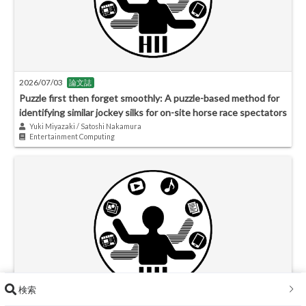
2026/07/03
論文誌
Puzzle first then forget smoothly: A puzzle-based method for
identifying similar jockey silks for on-site horse race spectators
Yuki Miyazaki / Satoshi Nakamura
Entertainment Computing
検索