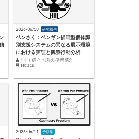
2026/06/18
研究報告
ン
ペンさく：ペンギン描画型個体識
積
別支援システムの異なる展示環境
における実証と観察行動分析
中川 由貴 / 中村 聡史 / 副島 慎介
HCI218
2026/06/11
予稿集