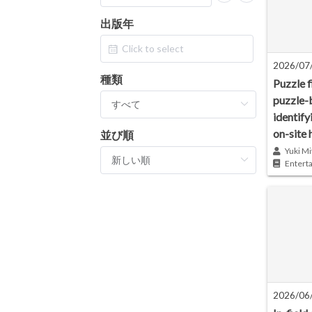
出版年
2026/07
種類
Puzzle f
puzzle-
identify
on-site 
並び順
Yuki Mi
Entert
2026/06