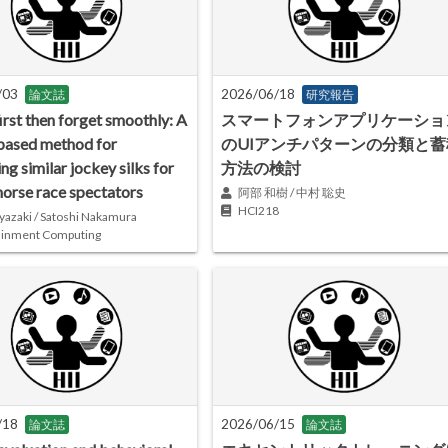
/03
2026/06/18
論文誌
研究報告
irst then forget smoothly: A
スマートフォンアプリケーショ
based method for
のUIアンチパターンの分類と蓄
ing similar jockey silks for
方法の検討
horse race spectators
阿部 和樹 / 中村 聡史
HCI218
yazaki / Satoshi Nakamura
ainment Computing
/18
2026/06/15
論文誌
論文誌