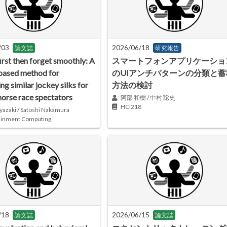
/03
2026/06/18
論文誌
研究報告
irst then forget smoothly: A
スマートフォンアプリケーショ
based method for
のUIアンチパターンの分類と蓄
ing similar jockey silks for
方法の検討
horse race spectators
阿部 和樹 / 中村 聡史
HCI218
yazaki / Satoshi Nakamura
ainment Computing
/18
2026/06/15
論文誌
論文誌