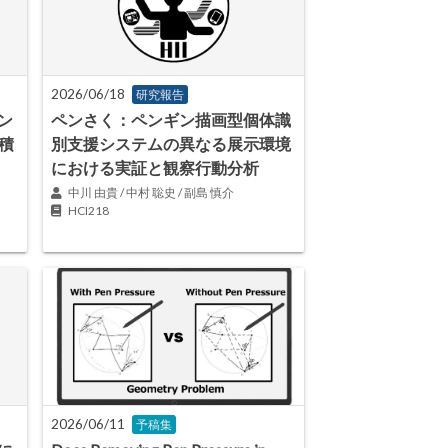
2026/06/18
研究報告
ン
ペンさく：ペンギン描画型個体識
積
別支援システムの異なる展示環境
における実証と観察行動分析
中川 由貴 / 中村 聡史 / 副島 慎介
HCI218
2026/06/11
予稿集