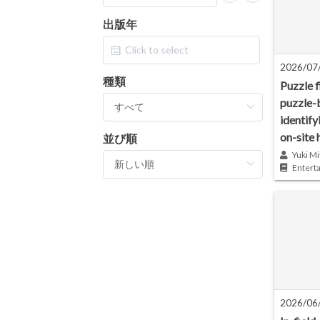
出版年
2026/07
種類
Puzzle f
puzzle-
identify
on-site 
並び順
Yuki Mi
Entert
2026/06