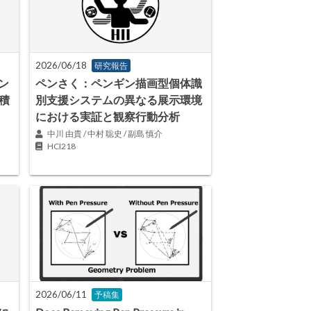
2026/06/18
研究報告
ン
ペンさく：ペンギン描画型個体識
積
別支援システムの異なる展示環境
における実証と観察行動分析
中川 由貴 / 中村 聡史 / 副島 慎介
HCI218
2026/06/11
予稿集