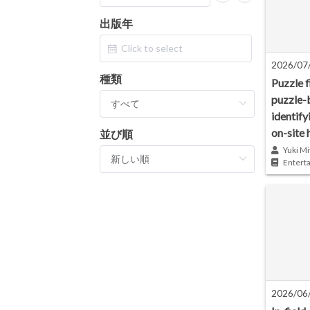
出版年
2026/07
種類
Puzzle f
puzzle-
identify
on-site 
並び順
Yuki Mi
Entert
2026/06