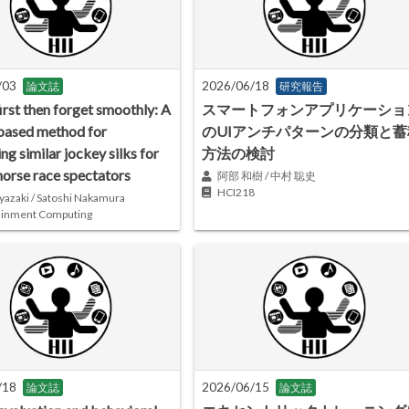
/03
2026/06/18
論文誌
研究報告
irst then forget smoothly: A
スマートフォンアプリケーショ
based method for
のUIアンチパターンの分類と蓄
ing similar jockey silks for
方法の検討
horse race spectators
阿部 和樹 / 中村 聡史
HCI218
yazaki / Satoshi Nakamura
ainment Computing
/18
2026/06/15
論文誌
論文誌