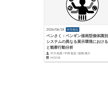
2026/06/18
研究報告
ペンさく：ペンギン描画型個体識別
システムの異なる展示環境における
と観察行動分析
中川 由貴 / 中村 聡史 / 副島 慎介
HCI218