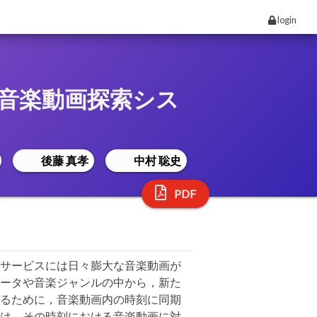
login
音楽動画探索シス
後藤 真孝
中村 聡史
PDF
サービスには日々膨大な音楽動画が
ータや音楽ジャンルの中から，新た
るために，音楽動画内の時刻に同期
は，その時刻における音楽動画に対