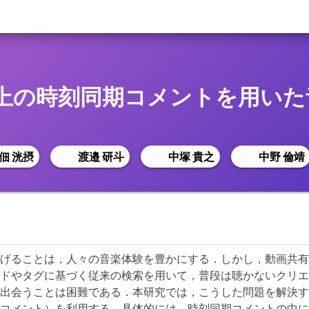
上の時刻同期コメントを用いた
佃 洸摂
渡邉 研斗
中塚 貴之
中野 倫靖
げることは，人々の音楽体験を豊かにする．しかし，動画共有
ドやタグに基づく従来の検索を用いて，普段は聴かないクリエ
出会うことは困難である．本研究では，こうした問題を解決す
コメント）を利用する．具体的には，時刻同期コメントの中に