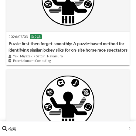
2026/07/03
論文誌
Puzzle first then forget smoothly: A puzzle-based method for
identifying similar jockey silks for on-site horse race spectators
Yuki Miyazaki / Satoshi Nakamura
Entertainment Computing
検索