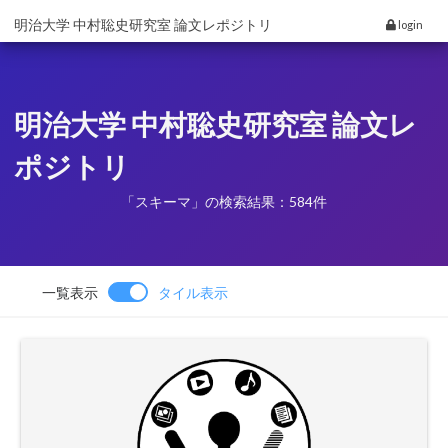
明治大学 中村聡史研究室 論文レポジトリ
login
明治大学 中村聡史研究室 論文レ
ポジトリ
「スキーマ」の検索結果：584件
一覧表示
タイル表示