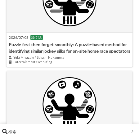
2026/07/03
論文誌
Puzzle first then forget smoothly: A puzzle-based method for
identifying similar jockey silks for on-site horse race spectators
Yuki Miyazaki / Satoshi Nakamura
Entertainment Computing
検索