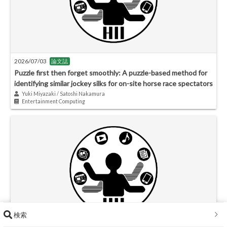
2026/07/03
論文誌
Puzzle first then forget smoothly: A puzzle-based method for
identifying similar jockey silks for on-site horse race spectators
Yuki Miyazaki / Satoshi Nakamura
Entertainment Computing
検索