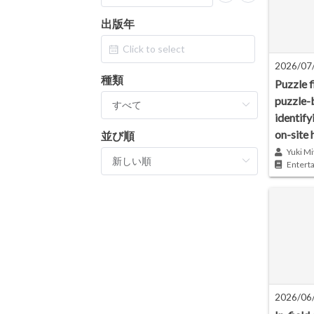
出版年
2026/07
種類
Puzzle f
puzzle-
identify
on-site 
並び順
Yuki Mi
Entert
2026/06