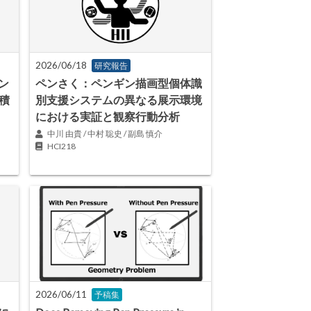
2026/06/18
研究報告
ン
ペンさく：ペンギン描画型個体識
積
別支援システムの異なる展示環境
における実証と観察行動分析
中川 由貴 / 中村 聡史 / 副島 慎介
HCI218
2026/06/11
予稿集