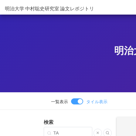
明治大学 中村聡史研究室 論文レポジトリ
明治
一覧表示
タイル表示
検索