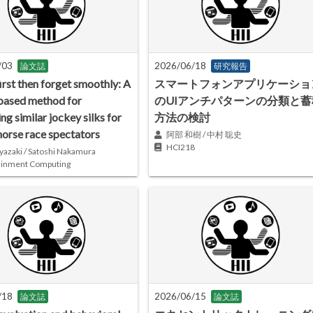
/03
2026/06/18
論文誌
研究報告
irst then forget smoothly: A
スマートフォンアプリケーショ
based method for
のUIアンチパターンの分類と蓄
ing similar jockey silks for
方法の検討
horse race spectators
阿部 和樹 / 中村 聡史
HCI218
yazaki / Satoshi Nakamura
ainment Computing
/18
2026/06/15
論文誌
論文誌