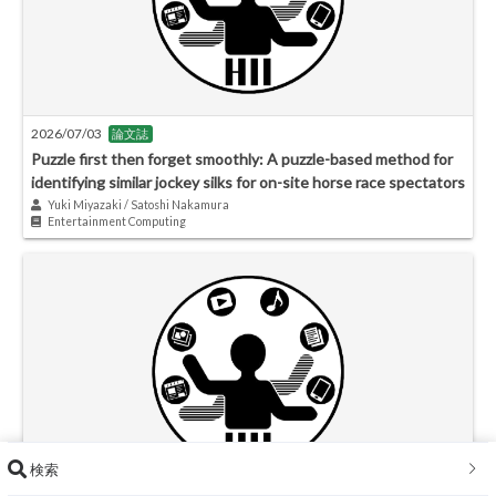
2026/07/03
論文誌
Puzzle first then forget smoothly: A puzzle-based method for
identifying similar jockey silks for on-site horse race spectators
Yuki Miyazaki / Satoshi Nakamura
Entertainment Computing
検索