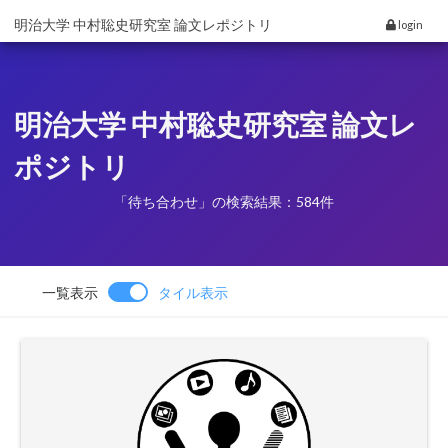
明治大学 中村聡史研究室 論文レポジトリ
login
明治大学 中村聡史研究室 論文レ
ポジトリ
「待ち合わせ」の検索結果：584件
一覧表示
タイル表示